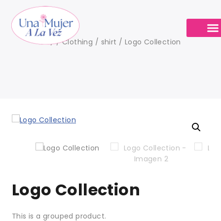
os
/
/
Clothing
/
shirt
/
Logo Collection
Sobre nosotr
Calendario de Cit
Logo Collection
This is a grouped product.