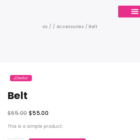
Sobre nosotr
Calendario de Cit
os
/
/
Accessories
/
Belt
¡Oferta!
Belt
$
65.00
$
55.00
This is a simple product.