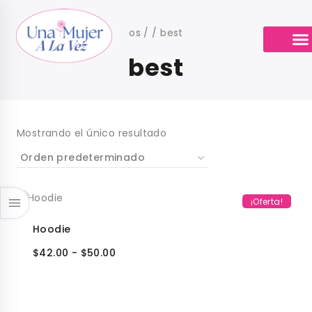
os
/
/
best
best
Sobre nosotr
Calendario de Cit
Mostrando el único resultado
¡Oferta!
Hoodie
$
42.00
-
$
50.00