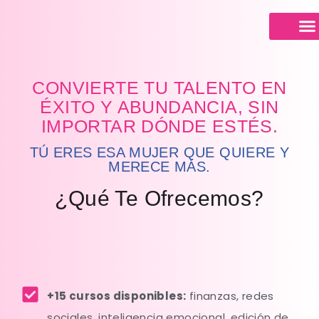
Sobre nosotr
Calendario de Cit
CONVIERTE TU TALENTO EN
ÉXITO Y ABUNDANCIA, SIN
IMPORTAR DÓNDE ESTÉS.
TÚ ERES ESA MUJER QUE QUIERE Y
MERECE MÁS.
¿Qué Te Ofrecemos?
+15 cursos disponibles:
finanzas, redes
sociales, inteligencia emocional, edición de