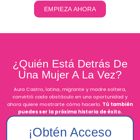
EMPIEZA AHORA
¿Quién Está Detrás De
Una Mujer A La Vez?
Aura Castro, latina, migrante y madre soltera,
convirtió cada obstáculo en una oportunidad y
ahora quiere mostrarte cómo hacerlo.
Tú también
puedes ser la próxima historia de éxito.
¡Obtén Acceso